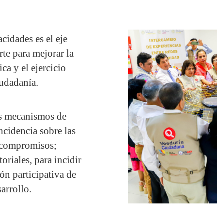
cidades es el eje
e para mejorar la
a y el ejercicio
iudadanía.
s mecanismos de
incidencia sobre las
y compromisos;
oriales, para incidir
ón participativa de
sarrollo.