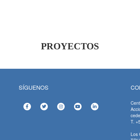
PROYECTOS
SÍGUENOS
CO
Cent
Acci
ced
T. +
Los 