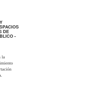
Y
ESPACIOS
S DE
LICO -
a la
cimiento
rtación
a.