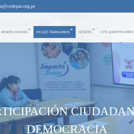
s@cedepas.org.pe
RENDIR CUENTAS
EN QUÉ TRABAJAMOS
GÉNERO
CITE AGROPECUARIO
RTICIPACIÓN CIUDADAN
DEMOCRACIA