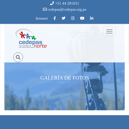
Ir al contenido principal
+51 44 291651
cedepas@cedepas.org.pe
Intranet
Toggle
navigation
GALERÍA DE FOTOS