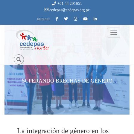
Ir al contenido principal
+51 44 291651
cedepas@cedepas.org.pe
Intranet
Toggle
navigation
SUPERANDO BRECHAS DE GÉNERO
La integración de género en los