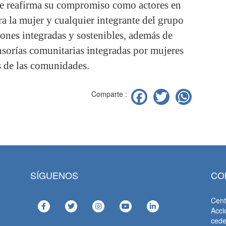
 reafirma su compromiso como actores en
ra la mujer y cualquier integrante del grupo
ones integradas y sostenibles, además de
ensorías comunitarias integradas por mujeres
s de las comunidades.
Facebook
Twitter
Wha
Comparte :
SÍGUENOS
CO
Cent
Acci
ced