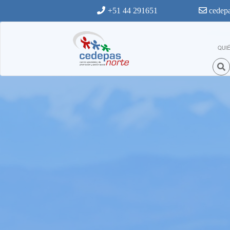
Ir al contenido principal
+51 44 291651
cedepa
QUI