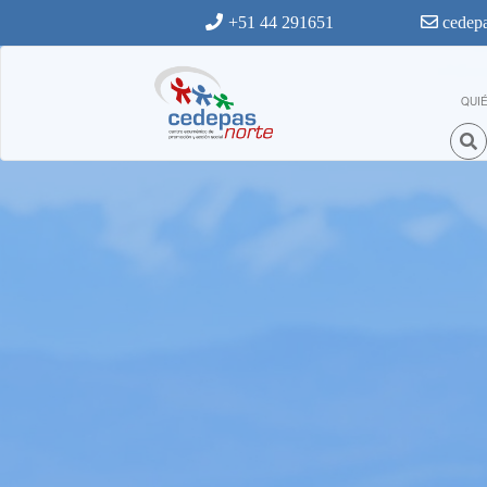
Ir al contenido principal
+51 44 291651
cedepa
QUI