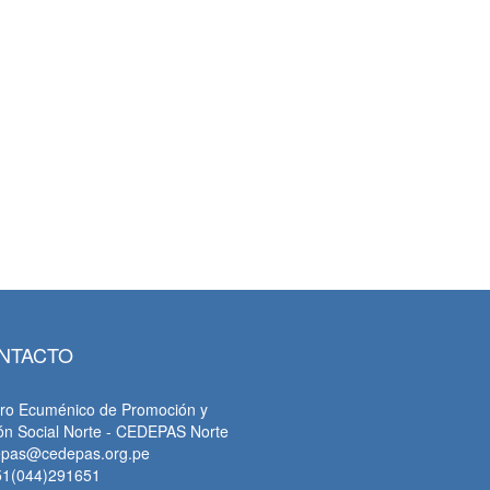
tsApp
NTACTO
ro Ecuménico de Promoción y
ón Social Norte - CEDEPAS Norte
epas@cedepas.org.pe
51(044)291651