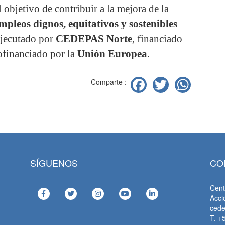
l objetivo de contribuir a la mejora de la
mpleos dignos, equitativos y sostenibles
ejecutado por
CEDEPAS Norte
, financiado
ofinanciado por la
Unión Europea
.
Facebook
Twitter
Wha
Comparte :
SÍGUENOS
CO
Cent
Acci
ced
T. +