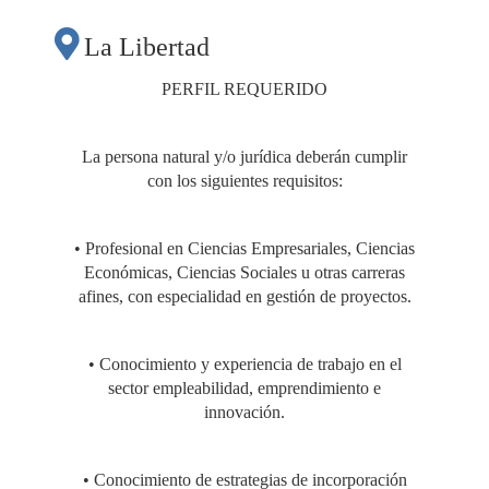
EMPLEO DE
La Libertad
JUVENTUDES,
PERFIL REQUERIDO
MEDIOS DE VIDA Y
La persona natural y/o jurídica deberán cumplir
con los siguientes requisitos:
RELACIONES DE
• Profesional en Ciencias Empresariales, Ciencias
GÉNERO, CON
Económicas, Ciencias Sociales u otras carreras
afines, con especialidad en gestión de proyectos.
TITULARES DE
• Conocimiento y experiencia de trabajo en el
sector empleabilidad, emprendimiento e
DERECHOS,
innovación.
OBLIGACIONES Y
• Conocimiento de estrategias de incorporación