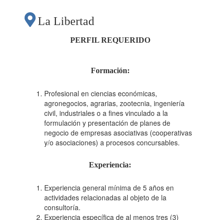
INCENTIVO DE
La Libertad
ADOPCIÓN DE
PERFIL REQUERIDO
TECNOLOGÍA DEL
Formación:
PROGRAMA DE
Profesional en ciencias económicas,
agronegocios, agrarias, zootecnia, ingeniería
civil, industriales o a fines vinculado a la
COMPENSACIONES
formulación y presentación de planes de
negocio de empresas asociativas (cooperativas
y/o asociaciones) a procesos concursables.
PARA LA
Experiencia:
COMPETIVIDAD-
Experiencia general mínima de 5 años en
actividades relacionadas al objeto de la
consultoría.
AGROIDEAS"
Experiencia específica de al menos tres (3)