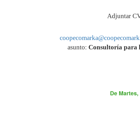
Adjuntar CV 
coopecomarka@coopecomark
asunto:
Consultoría para 
De
Martes,