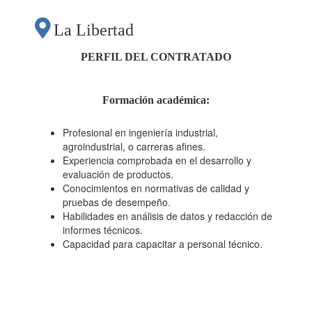
ESTABLECIMIENTO
La Libertad
DE PRUEBAS POR
PERFIL DEL CONTRATADO
LÍNEA DE
Formación académica
:
PRODUCTO
Profesional en ingeniería industrial,
agroindustrial, o carreras afines.
Experiencia comprobada en el desarrollo y
(QUINUA PERLADA,
evaluación de productos.
Conocimientos en normativas de calidad y
pruebas de desempeño.
HARINA DE
Habilidades en análisis de datos y redacción de
informes técnicos.
Capacidad para capacitar a personal técnico.
QUINUA, TARWI
DESAMARGADO Y