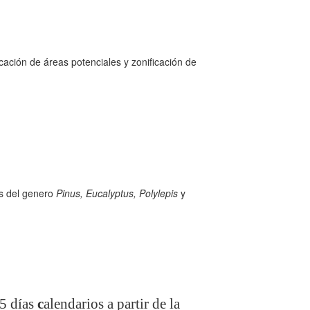
cación de áreas potenciales y zonificación de
es del genero
Pinus, Eucalyptus, Polylepis
y
5 días
c
alendarios a partir de la