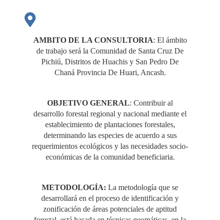
ZONIFICACIÓN DE
ESPECIES
AMBITO DE LA CONSULTORIA
: El ámbito
de trabajo será la Comunidad de Santa Cruz De
Pichiú, Distritos de Huachis y San Pedro De
FORESTALES"
Chaná Provincia De Huari, Ancash.​
OBJETIVO GENERAL
: Contribuir al
desarrollo forestal regional y nacional mediante el
establecimiento de plantaciones forestales,
determinando las especies de acuerdo a sus
requerimientos ecológicos y las necesidades socio-
económicas de la comunidad beneficiaria.
METODOLOGÍA:
La metodología que se
desarrollará en el proceso de identificación y
zonificación de áreas potenciales de aptitud
forestal, está basada en técnicas geomáticas, en la