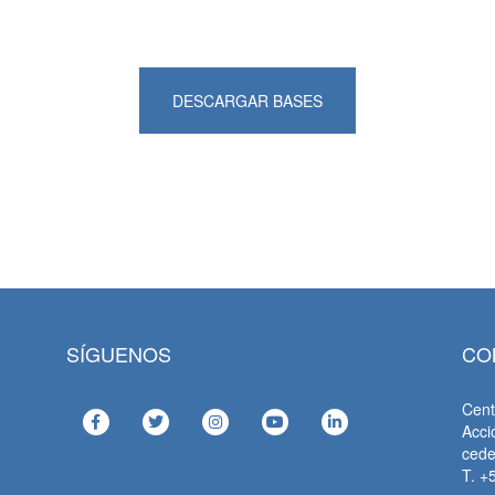
DESCARGAR BASES
SÍGUENOS
CO
Cent
Acci
ced
T. +