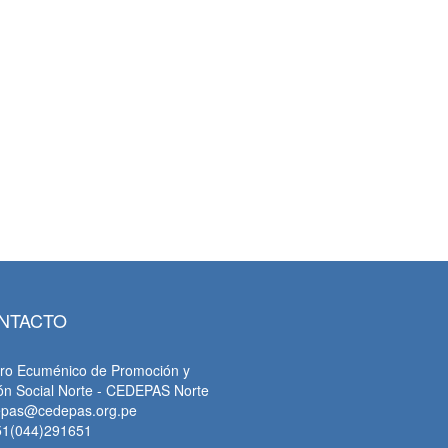
NTACTO
ro Ecuménico de Promoción y
ón Social Norte - CEDEPAS Norte
epas@cedepas.org.pe
51(044)291651