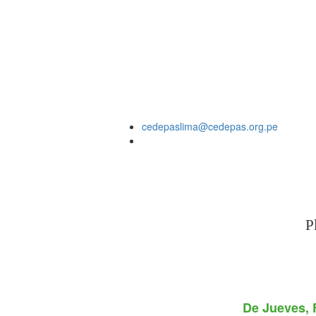
cedepaslima@cedepas.org.pe
P
De
Jueves, 