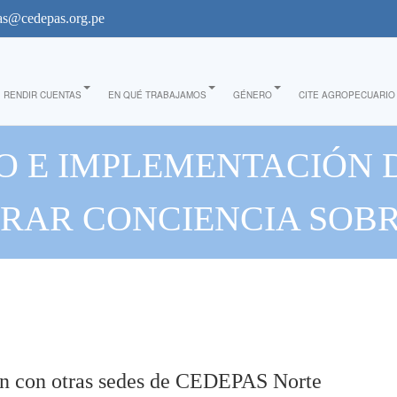
s@cedepas.org.pe
RENDIR CUENTAS
EN QUÉ TRABAJAMOS
GÉNERO
CITE AGROPECUARIO
ÑO E IMPLEMENTACIÓN
ERAR CONCIENCIA SOBR
Y RESULTADOS OBTENI
VULNERABLES"
ón con otras sedes de CEDEPAS Norte