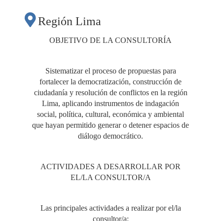
DEMOCRATIZACIÓN
Región Lima
Y CONSTRUCCIÓN
OBJETIVO DE LA CONSULTORÍA
DE CIUDADANÍA EN
Sistematizar el proceso de propuestas para
fortalecer la democratización, construcción de
LA REGIÓN LIMA DE
ciudadanía y resolución de conflictos en la región
Lima, aplicando instrumentos de indagación
social, política, cultural, económica y ambiental
LOS ÚLTIMOS 15
que hayan permitido generar o detener espacios de
diálogo democrático.
AÑOS"
ACTIVIDADES A DESARROLLAR POR
EL/LA CONSULTOR/A
Las principales actividades a realizar por el/la
consultor/a: