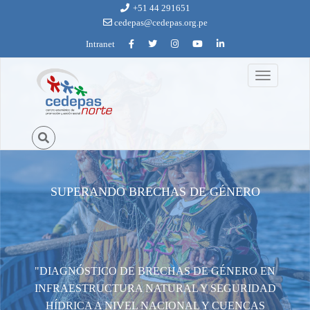
Ir al contenido principal
+51 44 291651
cedepas@cedepas.org.pe
Intranet
Toggle
4._diagnosticos_de_brechas_0.jpg
navigation
SUPERANDO BRECHAS DE GÉNERO
"DIAGNÓSTICO DE BRECHAS DE GÉNERO EN
INFRAESTRUCTURA NATURAL Y SEGURIDAD
HÍDRICA A NIVEL NACIONAL Y CUENCAS