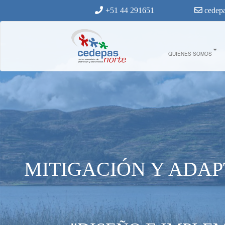
Ir al contenido principal
+51 44 291651
cedepa
13._diseno_e_implementacion_tran
QUIÉNES SOMOS
MITIGACIÓN Y ADAP