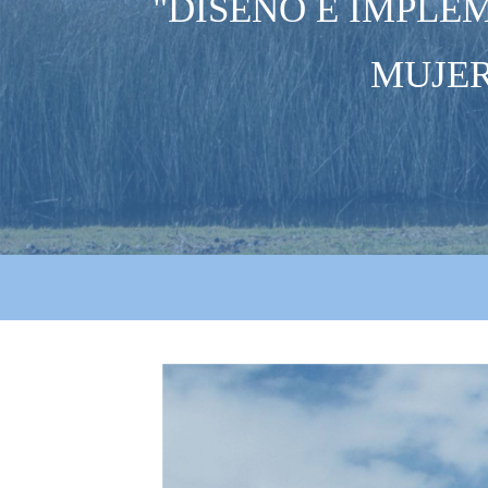
"DISEÑO E IMPLE
MUJER
diseno_e_implementaci