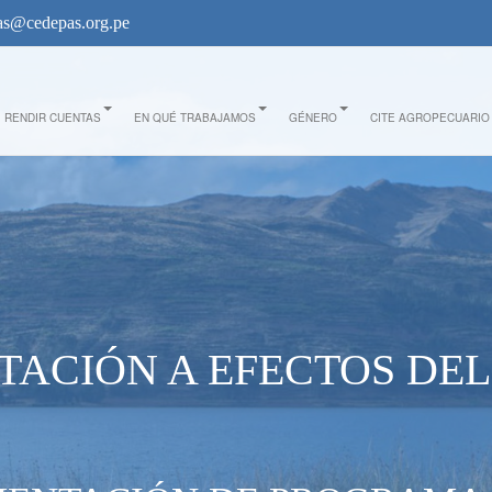
s@cedepas.org.pe
sparencia_azul.jpg
RENDIR CUENTAS
EN QUÉ TRABAJAMOS
GÉNERO
CITE AGROPECUARIO
TACIÓN A EFECTOS DE