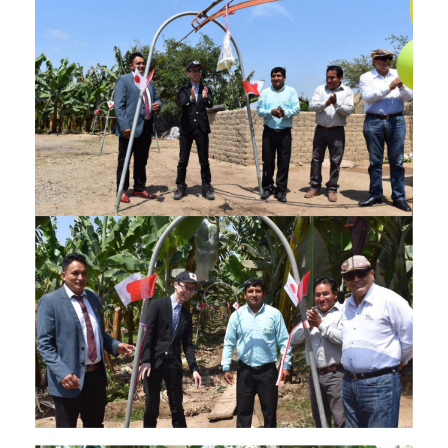
un_pueblo_un_producto_2.jpg