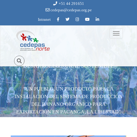
Ir al contenido principal
+51 44 291651
cedepas@cedepas.org.pe
Intranet
Toggle
un_pueblo_un_producto_1.jpg
navigation
DESARROLLO RURAL SOSTENIBLE
"UN PUEBLO, UN PRODUCTO PARA LA
INSTALACIÓN DEL SISTEMA DE PRODUCCIÓN
DEL BANANO ORGÁNICO PARA
EXPORTACIÓN EN PACANGA, LA LIBERTAD"