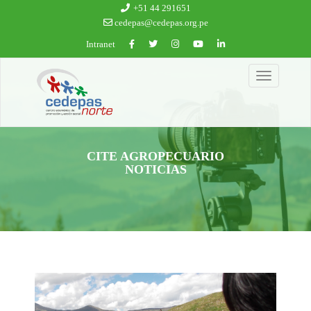
Ir al contenido principal
+51 44 291651
cedepas@cedepas.org.pe
Intranet
Toggle
navigation
CITE AGROPECUARIO
NOTICIAS