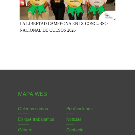
LA LIBERTAD CAMPEONA EN IX CONCURSO
NACIONAL DE QUESOS 2026
MAPA WEB
Quiénes somos
Publicaciones
En qué trabajamos
Noticias
Género
Contacto