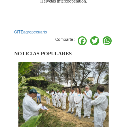
Helvetas intercooperation.
CITEagropecuario
Facebook
Twitter
Wh
Comparte :
NOTICIAS POPULARES