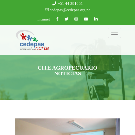
Ir al contenido principal
+51 44 291651
cedepas@cedepas.org.pe
Intranet
Toggle
navigation
CITE AGROPECUARIO
NOTICIAS