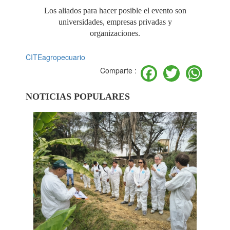
Los aliados para hacer posible el evento son
universidades, empresas privadas y
organizaciones.
CITEagropecuario
Facebook
Twitter
Wh
Comparte :
NOTICIAS POPULARES