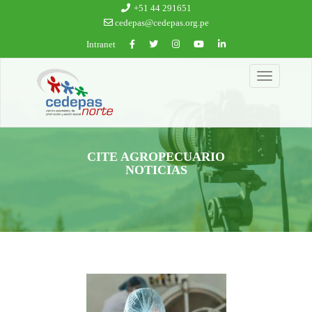
Ir al contenido principal
+51 44 291651
cedepas@cedepas.org.pe
Intranet
Toggle
navigation
CITE AGROPECUARIO
NOTICIAS