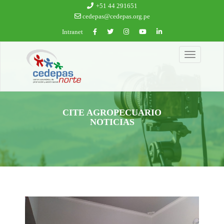
Ir al contenido principal
+51 44 291651
cedepas@cedepas.org.pe
Intranet
Toggle
navigation
CITE AGROPECUARIO
NOTICIAS