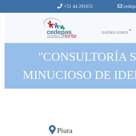
Ir al contenido principal
+51 44 291651
cedepa
QUIÉNES SOMOS
"CONSULTORÍA 
MINUCIOSO DE IDE
PERSONAS CON DISC
ARENAL, COLÁN, V
Piura