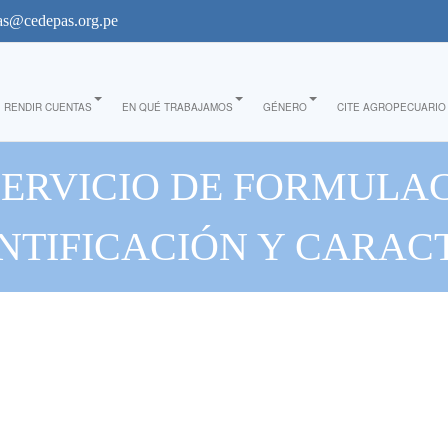
s@cedepas.org.pe
RENDIR CUENTAS
EN QUÉ TRABAJAMOS
GÉNERO
CITE AGROPECUARIO
SERVICIO DE FORMULAC
NTIFICACIÓN Y CARAC
APACIDAD DE LOS DIS
ICHAYAL Y LA HUACA D
PAITA "