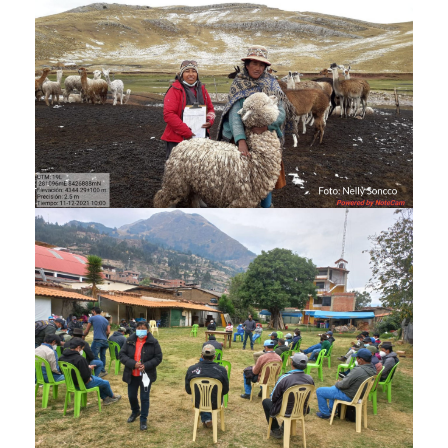
foto_proyecto_de_lideresas_del_agua_2.jpg