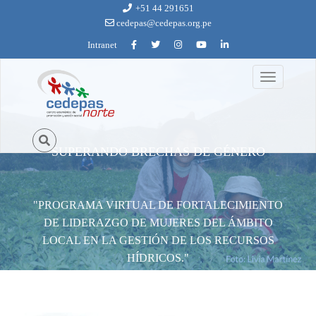
Ir al contenido principal
+51 44 291651
cedepas@cedepas.org.pe
Intranet
Toggle
foto_proyecto_de_lideresas_del_agua_6.jpg
navigation
SUPERANDO BRECHAS DE GÉNERO
"PROGRAMA VIRTUAL DE FORTALECIMIENTO
DE LIDERAZGO DE MUJERES DEL ÁMBITO
LOCAL EN LA GESTIÓN DE LOS RECURSOS
HÍDRICOS."