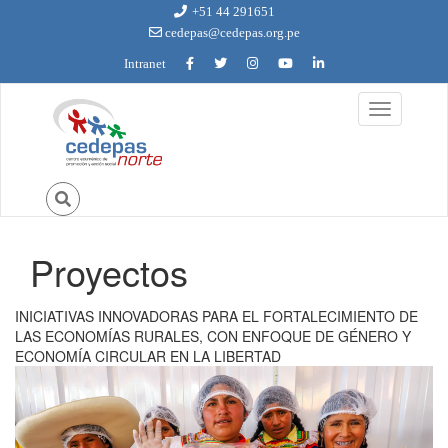
Ir al contenido principal
+51 44 291651
cedepas@cedepas.org.pe
Intranet
Toggle
navigation
Proyectos
Usted está aquí
INICIATIVAS INNOVADORAS PARA EL FORTALECIMIENTO DE
LAS ECONOMÍAS RURALES, CON ENFOQUE DE GÉNERO Y
ECONOMÍA CIRCULAR EN LA LIBERTAD