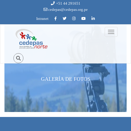
Ir al contenido principal
+51 44 291651
cedepas@cedepas.org.pe
Intranet
Toggle
navigation
GALERÍA DE FOTOS