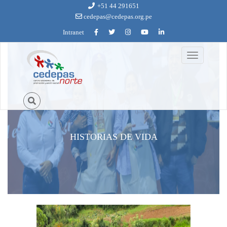
Ir al contenido principal
+51 44 291651
cedepas@cedepas.org.pe
Intranet
Toggle
navigation
HISTORIAS DE VIDA