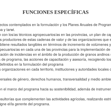
FUNCIONES ESPECÍFICAS
fectos contemplados en la formulación y los Planes Anuales de Programa
a y tarwi.
con los/as técnicos agropecuarios/as en las provincias, un plan de ca
/as productores de estas cadenas de valor y de las organizaciones que
btiene resultados tangibles en términos de incremento de volúmenes y
ropecuarios/as en cada una de las provincias para la implementación de 
ración de incidencias en el ámbito de la producción de granos andinos (
va de programa, las acciones de capacitación y asesoría, recogiendo lo
 definidos en la formulación del programa
 organizaciones en cada territorio, instituciones y autoridades locales 
sversales de género, derechos humanos, transversalidad y medio ambie
 el marco del programa hacia su sostenibilidad, además de instrumen
nsultorías que complementen las actividades agrícolas, realizando estri
igne el/la gerente del programa.