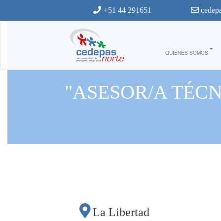
Ir al contenido principal
+51 44 291651
cedepa
QUIÉNES SOMOS
"ASESOR/A TÉC
La Libertad