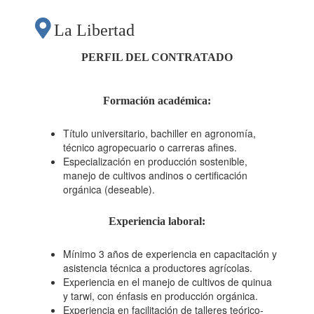
CAPACITACIÓN DE
La Libertad
PRODUCTORES EN
PERFIL DEL CONTRATADO
BUENAS
Formación académica
:
PRÁCTICAS
Título universitario, bachiller en agronomía,
técnico agropecuario o carreras afines.
Especialización en producción sostenible,
AGRÍCOLAS EN
manejo de cultivos andinos o certificación
orgánica (deseable).
QUINUA Y TARWI"
Experiencia laboral
:
Mínimo 3 años de experiencia en capacitación y
asistencia técnica a productores agrícolas.
Experiencia en el manejo de cultivos de quinua
y tarwi, con énfasis en producción orgánica.
Experiencia en facilitación de talleres teórico-