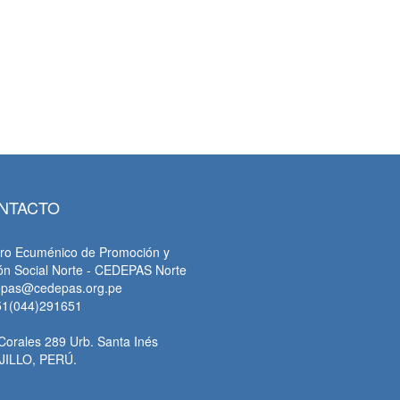
NTACTO
ro Ecuménico de Promoción y
ón Social Norte - CEDEPAS Norte
epas@cedepas.org.pe
51(044)291651
Corales 289 Urb. Santa Inés
JILLO, PERÚ.