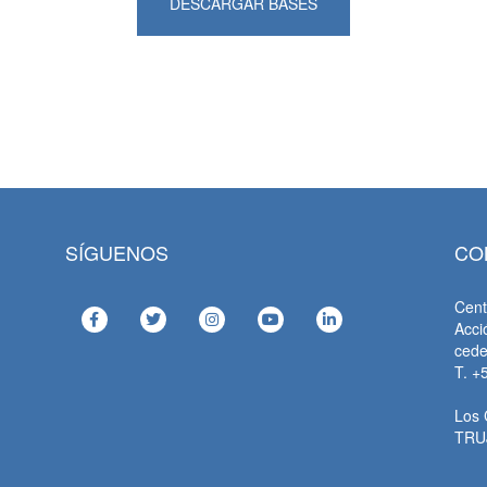
DESCARGAR BASES
SÍGUENOS
CO
Cent
Acci
ced
T. +
Los 
TRU