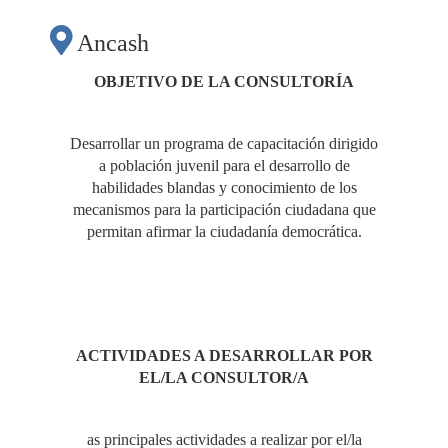
MECANISMOS DE
Ancash
PARTICIPACIÓN
OBJETIVO DE LA CONSULTORÍA
CIUDADANA PARA
Desarrollar un programa de capacitación dirigido
a población juvenil para el desarrollo de
EL
habilidades blandas y conocimiento de los
mecanismos para la participación ciudadana que
permitan afirmar la ciudadanía democrática.
FORTALECIMIENTO
DEMOCRÁTICO
ACTIVIDADES A DESARROLLAR POR
REGIÓN ANCASH"
EL/LA CONSULTOR/A
as principales actividades a realizar por el/la