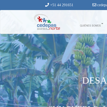
Ir al contenido principal
+51 44 291651
cedepa
un_pueblo_un_producto_1.jpg
QUIÉNES SOMOS
DESA