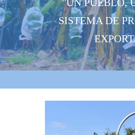
"UN PUEBLO, 
SISTEMA DE P
EXPORT
un_pueblo_un_product