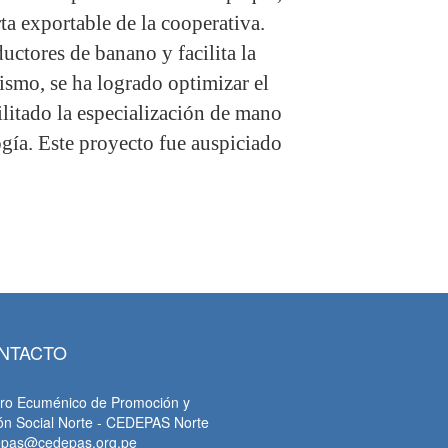
ta exportable de la cooperativa.
ctores de banano y facilita la
ismo, se ha logrado optimizar el
ilitado la especialización de mano
gía. Este proyecto fue auspiciado
NTACTO
ro Ecuménico de Promoción y
ón Social Norte - CEDEPAS Norte
epas@cedepas.org.pe