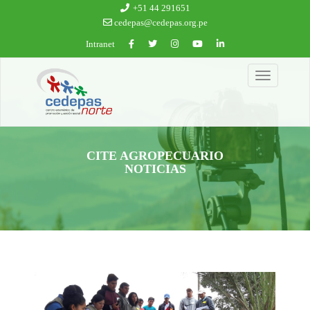
Ir al contenido principal
+51 44 291651
cedepas@cedepas.org.pe
Intranet
Toggle
navigation
CITE AGROPECUARIO
NOTICIAS