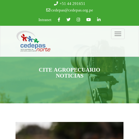
Ir al contenido principal
+51 44 291651
cedepas@cedepas.org.pe
Intranet
Toggle
navigation
CITE AGROPECUARIO
NOTICIAS