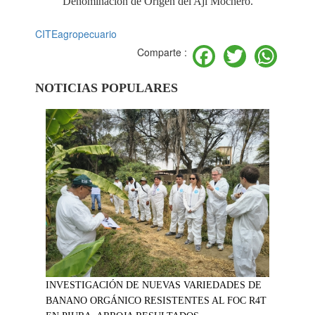
Denominación de Origen del Ají Mochero.
CITEagropecuario
Facebook
Twitter
Wh
Comparte :
NOTICIAS POPULARES
INVESTIGACIÓN DE NUEVAS VARIEDADES DE
BANANO ORGÁNICO RESISTENTES AL FOC R4T