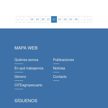
«
‹
…
18
19
20
21
22
23
24
25
26
…
›
»
MAPA WEB
Quiénes somos
Publicaciones
En qué trabajamos
Noticias
Género
Contacto
CITEagropecuario
SÍGUENOS