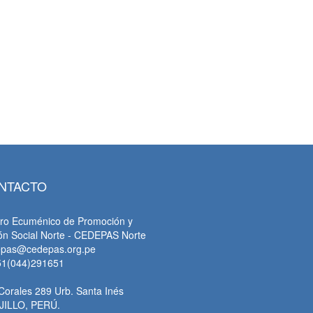
NTACTO
ro Ecuménico de Promoción y
ón Social Norte - CEDEPAS Norte
epas@cedepas.org.pe
51(044)291651
Corales 289 Urb. Santa Inés
JILLO, PERÚ.