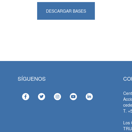
DESCARGAR BASES
SÍGUENOS
CO
Cent
Acci
ced
T. +
Los 
TRU