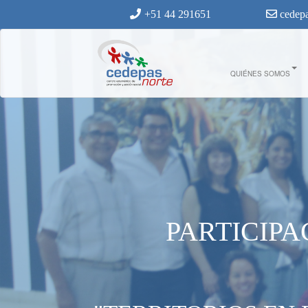
Ir al contenido principal
+51 44 291651
cedepa
1._territorios_en_dialogo.jpg
QUIÉNES SOMOS
PARTICIP