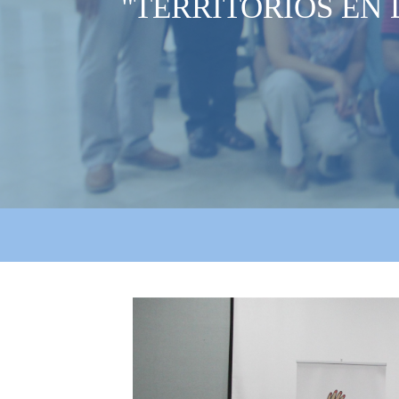
"TERRITORIOS EN
2._territorios_en_dialo