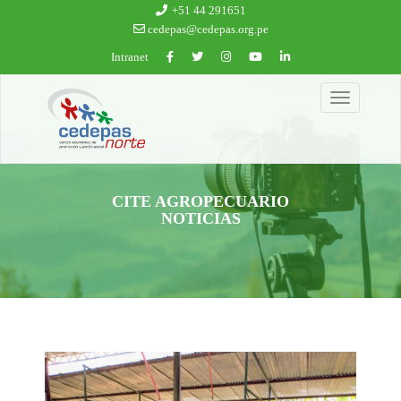
Ir al contenido principal
+51 44 291651
cedepas@cedepas.org.pe
Intranet
Toggle
navigation
CITE AGROPECUARIO
NOTICIAS