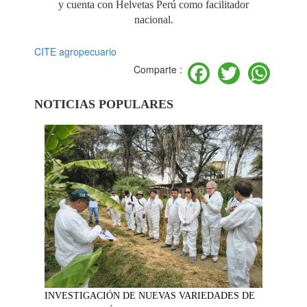
y cuenta con Helvetas Perú como facilitador
nacional.
CITE agropecuario
Facebook
Twitter
Wh
Comparte :
NOTICIAS POPULARES
INVESTIGACIÓN DE NUEVAS VARIEDADES DE