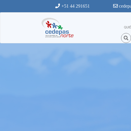
Ir al contenido principal
+51 44 291651
cedepa
QUI