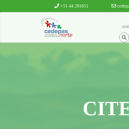
Ir al contenido principal
+51 44 291651
cedepa
QUI
CIT