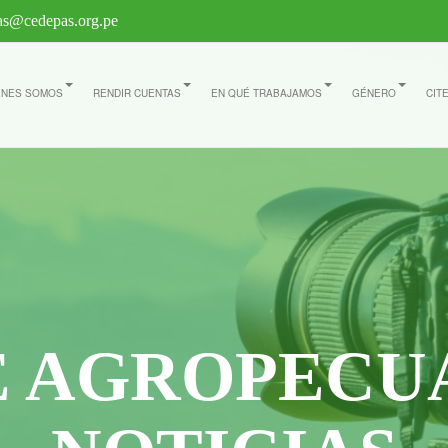
s@cedepas.org.pe
ÉNES SOMOS
RENDIR CUENTAS
EN QUÉ TRABAJAMOS
GÉNERO
CIT
E AGROPECU