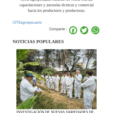
capacitaciones y asesorías técnicas y comercial
hacia los productores y productoras.
CITEagropecuario
Facebook
Twitter
Wh
Comparte :
NOTICIAS POPULARES
INVESTIGACIÓN DE NUEVAS VARIEDADES DE