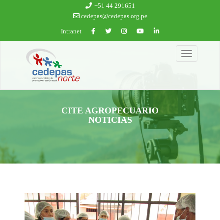
Ir al contenido principal
+51 44 291651
cedepas@cedepas.org.pe
Intranet
Toggle
navigation
CITE AGROPECUARIO
NOTICIAS