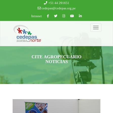
Ir al contenido principal
+51 44 291651
cedepas@cedepas.org.pe
Intranet
Toggle
navigation
CITE AGROPECUARIO
NOTICIAS