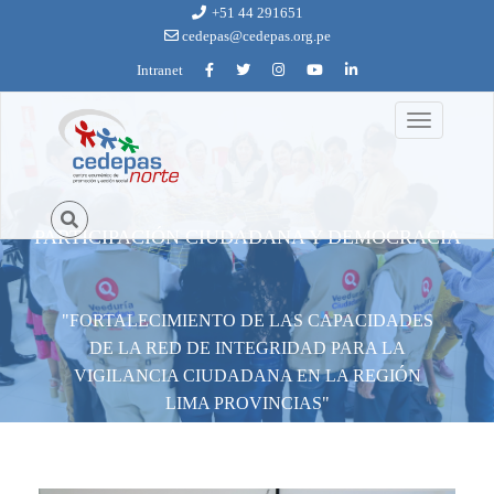
Ir al contenido principal
+51 44 291651
cedepas@cedepas.org.pe
Intranet
Toggle
red_de_integridad_lima1.jpg
navigation
PARTICIPACIÓN CIUDADANA Y DEMOCRACIA
"FORTALECIMIENTO DE LAS CAPACIDADES
DE LA RED DE INTEGRIDAD PARA LA
VIGILANCIA CIUDADANA EN LA REGIÓN
LIMA PROVINCIAS"