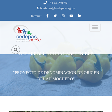
Ir al contenido principal
+51 44 291651
cedepas@cedepas.org.pe
Intranet
Toggle
proyecto_de_denominacion_de_aji_mochero_3.jpg
navigation
DESARROLLO RURAL SOSTENIBLE
"PROYECTO DE DENOMINACIÓN DE ORIGEN
DEL AJÍ MOCHERO"