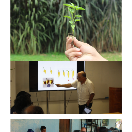
proyecto_de_denominacion_de_aji_mochero_4.jpg