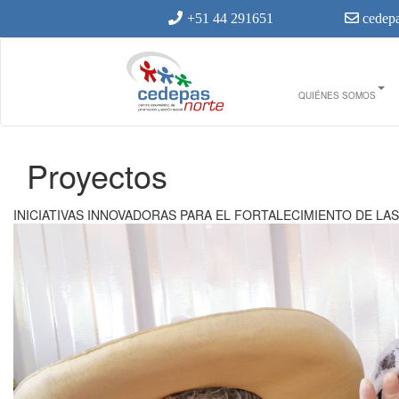
Ir al contenido principal
+51 44 291651
cedepa
QUIÉNES SOMOS
Proyectos
Usted está aquí
INICIATIVAS INNOVADORAS PARA EL FORTALECIMIENTO DE L