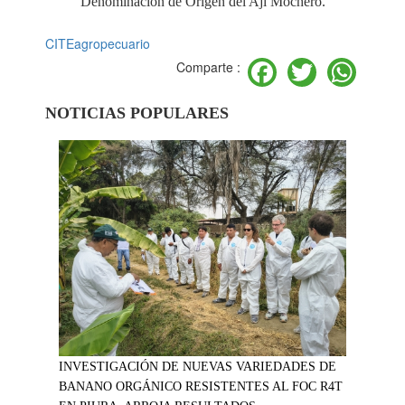
Denominación de Origen del Ají Mochero.
CITEagropecuario
Facebook
Twitter
Wh
Comparte :
NOTICIAS POPULARES
INVESTIGACIÓN DE NUEVAS VARIEDADES DE
BANANO ORGÁNICO RESISTENTES AL FOC R4T