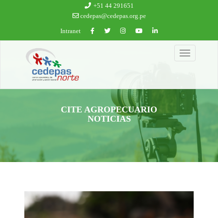
Ir al contenido principal
+51 44 291651
cedepas@cedepas.org.pe
Intranet
Toggle
navigation
CITE AGROPECUARIO
NOTICIAS