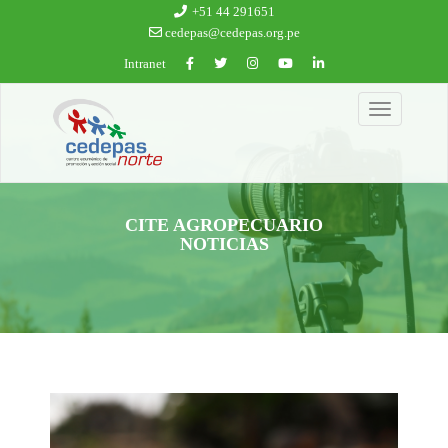
Ir al contenido principal
+51 44 291651
cedepas@cedepas.org.pe
Intranet
Toggle
navigation
CITE AGROPECUARIO
NOTICIAS