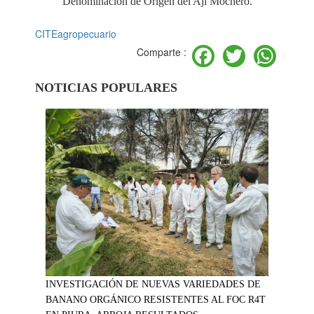
Denominación de Origen del Ají Mochero.
CITEagropecuario
Facebook
Twitter
Wh
Comparte :
NOTICIAS POPULARES
INVESTIGACIÓN DE NUEVAS VARIEDADES DE
BANANO ORGÁNICO RESISTENTES AL FOC R4T