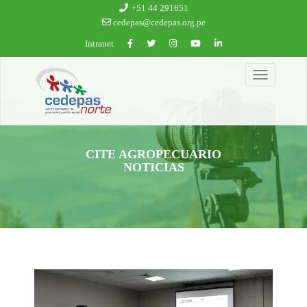
Ir al contenido principal
+51 44 291651
cedepas@cedepas.org.pe
Intranet
Toggle
navigation
CITE AGROPECUARIO
NOTICIAS