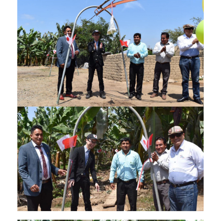
un_pueblo_un_producto_2.jpg