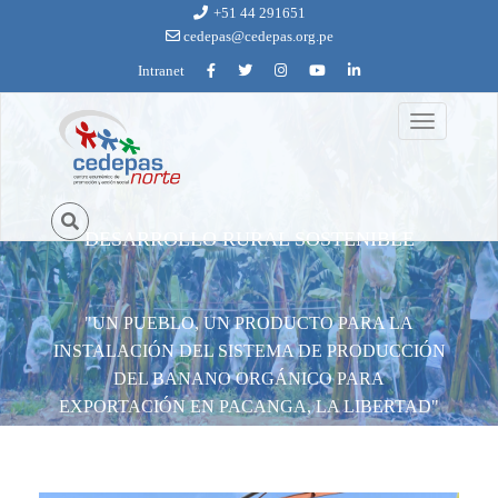
Ir al contenido principal
+51 44 291651
cedepas@cedepas.org.pe
Intranet
Toggle
un_pueblo_un_producto_1.jpg
navigation
DESARROLLO RURAL SOSTENIBLE
"UN PUEBLO, UN PRODUCTO PARA LA
INSTALACIÓN DEL SISTEMA DE PRODUCCIÓN
DEL BANANO ORGÁNICO PARA
EXPORTACIÓN EN PACANGA, LA LIBERTAD"