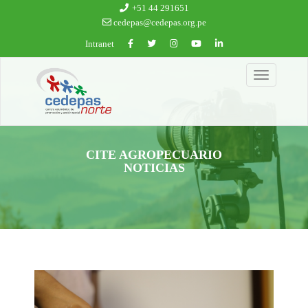
Ir al contenido principal
+51 44 291651
cedepas@cedepas.org.pe
Intranet
Toggle
navigation
CITE AGROPECUARIO
NOTICIAS